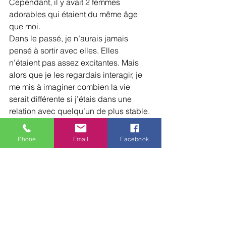
Cependant, il y avait 2 femmes 
adorables qui étaient du même âge 
que moi.
Dans le passé, je n’aurais jamais 
pensé à sortir avec elles. Elles 
n’étaient pas assez excitantes. Mais 
alors que je les regardais interagir, je 
me mis à imaginer combien la vie 
serait différente si j’étais dans une 
relation avec quelqu’un de plus stable.
A la fin de la fête, je considérais même 
la possibilité qu’une d’entre elle était 
Phone
Email
Facebook
intéressante et suffisamment attractive 
pour que je veuille sortir avec elle.
Cela me donna la sensation d’espoir et 
de possibilités.
EXERCICE N°3 : LE 
COURAGE.