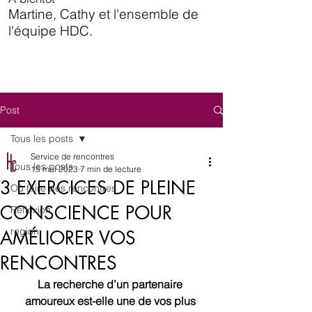
Martine, Cathy et l'ensemble de
l'équipe HDC.
Post
Tous les posts
Service de rencontres
Tous les posts
15 mai 2023
7 min de lecture
3 EXERCICES DE PLEINE
Où faire des rencontres
CONSCIENCE POUR
Reflexion
region
AMÉLIORER VOS
RENCONTRES
La recherche d’un partenaire 
amoureux est-elle une de vos plus 