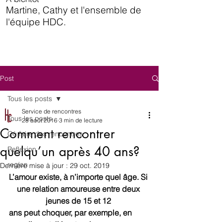
Martine, Cathy et l'ensemble de
l'équipe HDC.
Post
Tous les posts
Service de rencontres
Tous les posts
28 août 2016
3 min de lecture
Comment rencontrer
Où faire des rencontres
quelqu’un après 40 ans?
Reflexion
region
Dernière mise à jour :
29 oct. 2019
L’amour existe, à n’importe quel âge. Si 
une relation amoureuse entre deux 
jeunes de 15 et 12 
ans peut choquer, par exemple, en 