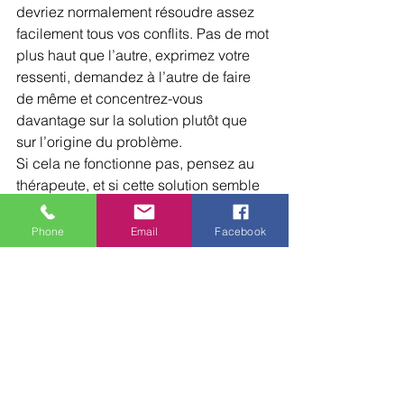
devriez normalement résoudre assez 
facilement tous vos conflits. Pas de mot 
plus haut que l’autre, exprimez votre 
ressenti, demandez à l’autre de faire 
de même et concentrez-vous 
davantage sur la solution plutôt que 
sur l’origine du problème.
Si cela ne fonctionne pas, pensez au 
thérapeute, et si cette solution semble 
toujours aussi inefficace, bannissez 
intégralement le conflit de vos 
Phone
Email
Facebook
discussions orales et passez à l’écrit. 
Cela vous donnera davantage de 
matière à réfléchir sur les mots et 
phrases que vous allez employer. Vous 
pourrez mieux rebondir sur chaque 
chose, et chacun de vous pourra y voir 
plus clair !
Visez la résolution du conflit plutôt que 