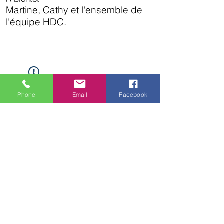
Martine, Cathy et l'ensemble de
l'équipe HDC.
Widget Didn’t Load
Check your internet and refresh
Phone
Email
Facebook
this page.
If that doesn’t work, contact us.
L'association HDC
vous remercie de votre visite sur
notre site.