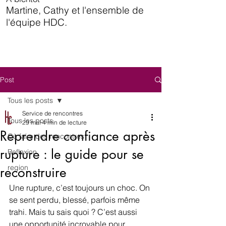
Martine, Cathy et l'ensemble de
l'équipe HDC.
Post
Tous les posts
Service de rencontres
Tous les posts
29 mai
4 min de lecture
Reprendre confiance après
Où faire des rencontres
rupture : le guide pour se
Reflexion
region
reconstruire
Une rupture, c’est toujours un choc. On 
se sent perdu, blessé, parfois même 
trahi. Mais tu sais quoi ? C’est aussi 
une opportunité incroyable pour 