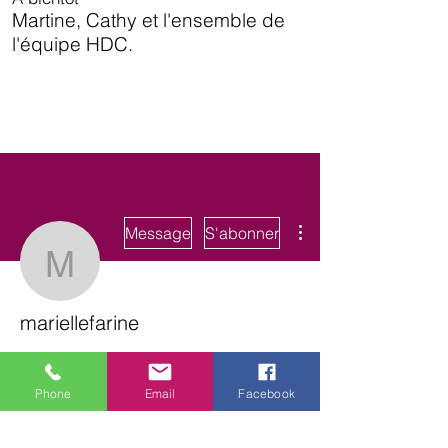
Martine, Cathy et l'ensemble de
l'équipe HDC.
Plus d'actions
Message
S'abonner
mariellefarine
mariellefarine
Phone
Email
Facebook