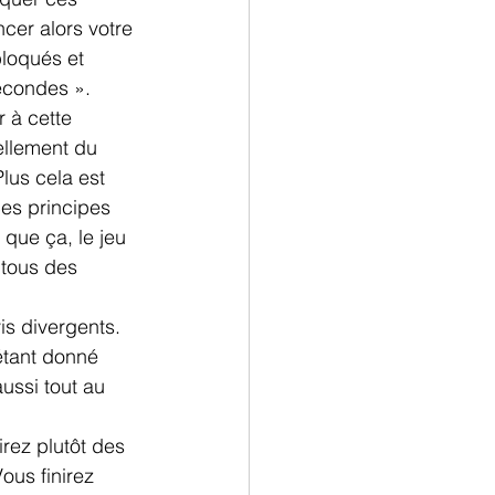
cer alors votre 
bloqués et 
secondes ».
 à cette 
rellement du 
lus cela est 
ces principes 
 que ça, le jeu 
tous des 
is divergents. 
étant donné 
ussi tout au 
ez plutôt des 
us finirez 