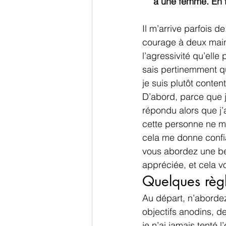
à une femme. En t
Il m’arrive parfois 
courage à deux mains
l’agressivité qu’elle
sais pertinemment que
je suis plutôt conten
D’abord, parce que j
répondu alors que j’a
cette personne ne m
cela me donne confia
vous abordez une be
appréciée, et cela v
Quelques règl
Au départ, n’aborde
objectifs anodins, d
je n’ai jamais tenté