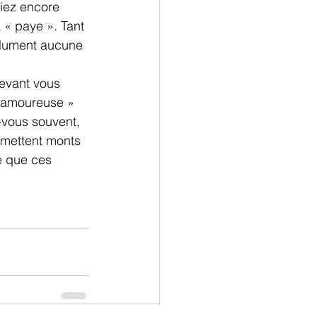
tiez encore 
 « paye ». Tant 
olument aucune 
evant vous 
« amoureuse » 
-vous souvent, 
omettent monts 
e que ces 