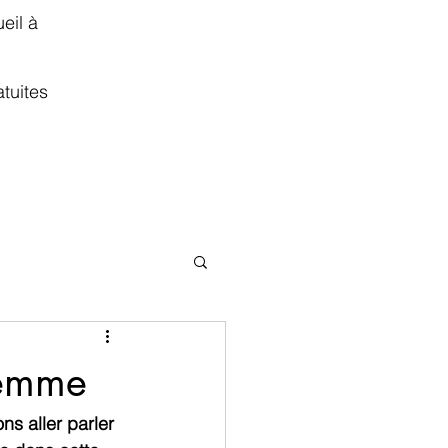
eil à
atuites
femme
s aller parler 