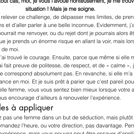
out cas, moi, je vous l’avoue honteusement, je me trouv
situation ! Mais je me soigne. 
de relever ce challenge, de dépasser mes limites, de pre
 et d’aller parler à une belle inconnue. Evidemment, j’a
 pourrait me renvoyer, ou du rejet dont je pourrais alors êt
 je prends un énorme risque en allant la voir, mais lorsqu
t de moi.
’ai trouvé le courage. Ensuite, parce que même si elle 
i fait preuve de politesse, de respect, et de « calme », 
e correspond absolument pas. En revanche, si elle m’a
nce en moi. Et je suis prêt à parier que c’est pareil pou
lle femme, vous vous sentez bien mieux lorsque votre 
ous encourage d’ailleurs à renouveler l’expérience.
es à appliquer
z pas une femme dans un but de séduction, mais plutôt
emandez l’heure, ou votre direction, pas davantage. Per
 l’expérience, mais vous pouvez peut-être essayer d’appl