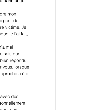
e dans cette 
ndre mon 
i peur de 
re victime. Je 
e je l’ai fait, 
m’a mal 
je sais que 
 bien répondu, 
r vous, lorsque 
approche a été 
 avec des 
sonnellement, 
iquer ces 